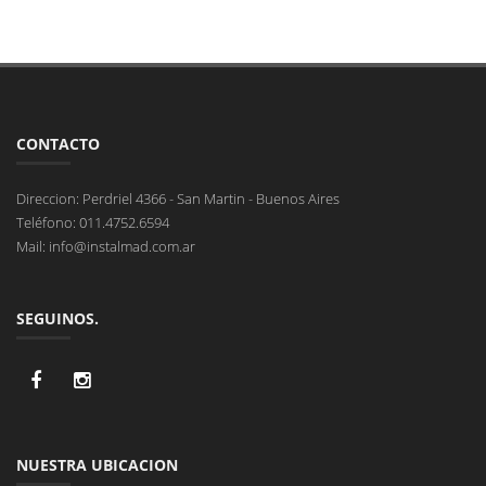
CONTACTO
Direccion: Perdriel 4366 - San Martin - Buenos Aires
Teléfono: 011.4752.6594
Mail: info@instalmad.com.ar
SEGUINOS.
NUESTRA UBICACION